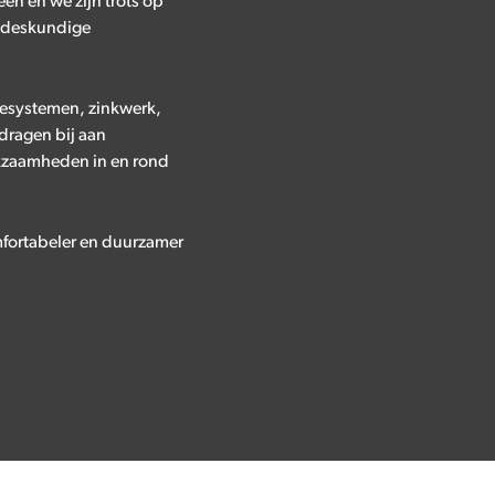
en en we zijn trots op
6 deskundige
iesystemen, zinkwerk,
dragen bij aan
rkzaamheden in en rond
omfortabeler en duurzamer