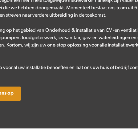
 begonnen met 1 hele toegewijde medewerker namelijk zijn vader Le
i die we hebben doorgemaakt. Momenteel bestaat ons team uit 
ven streven naar verdere uitbreiding in de toekomst.
ing op het gebied van Onderhoud & installatie van CV -en ventilat
pompen, loodgieterswerk, cv-sanitair, gas- en waterleidingen en 
n. Kortom, wij zijn uw one-stop oplossing voor alle installatiewe
voor al uw installatie behoeften en laat ons uw huis of bedrijf c
ons op