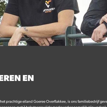
EREN EN
het prachtige eiland Goeree Overflakkee, is ons familiebedrijf gev