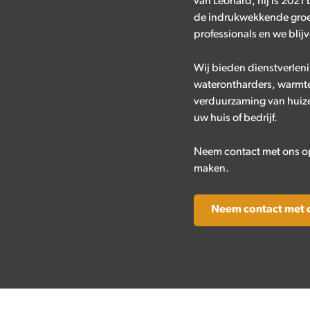
van Leonard, hij is 2021
de indrukwekkende groe
professionals en we blij
Wij bieden dienstverlen
waterontharders, warmte
verduurzaming van huize
uw huis of bedrijf.
Neem contact met ons op 
maken.
Neem contact met 