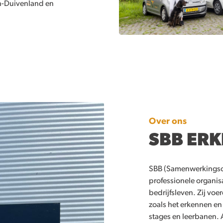
n-Duivenland en
Over ons
SBB ERK
SBB (Samenwerkingsor
professionele organis
bedrijfsleven. Zij voe
zoals het erkennen en
stages en leerbanen. 